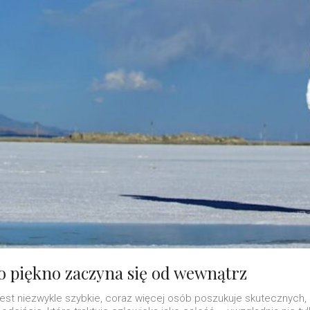
o piękno zaczyna się od wewnątrz
jest niezwykle szybkie, coraz więcej osób poszukuje skutecznyc