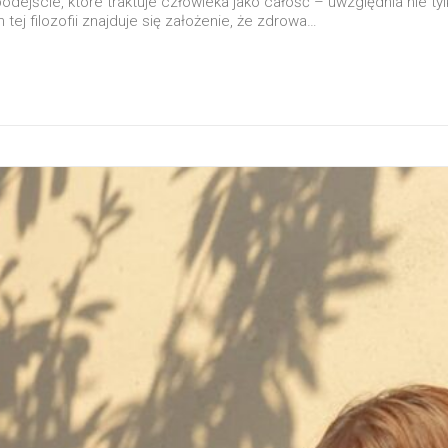
odejście, które traktuje człowieka jako całość – uwzględnia nie ty
tej filozofii znajduje się założenie, że zdrowa…