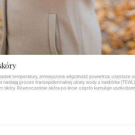
 skóry
 spadek temperatury, zmniejszona wilgotność powietrza, częstsze 
i nasilają proces transepidermalnej utraty wody z naskórka (TEWL
om skóry. Równocześnie skóra po lecie często kumuluje uszkodze