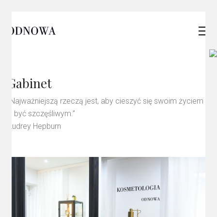
Gabinet
„Najważniejszą rzeczą jest, aby cieszyć się swoim życiem
– być szczęśliwym.”
Audrey Hepburn