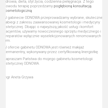
zdrowia, dieta, styl życia, codzienna pielęgnacja. Z tego
powodu terapię poprzedzamy
pogłębioną konsultacją
kosmetologiczną
.
W gabinecie ODNOWA przeprowadzamy wybrane, skuteczne
zabiegi z zakresu zaawansowanej kosmetologii i medycyny
estetycznej. Dbając o najwyższą jakość usług i komfort
pacjentów, używamy nowoczesnego sprzętu medycznego i
preparatów wyłącznie wyselekcjonowanych renomowanych
firm.
W ofercie gabinetu ODNOWA jest również makijaż
permanentny, wykonywany przez certyfikowaną linergistkę.
Zapraszam Państwa do mojego gabinetu kosmetologii
estetycznej ODNOWA.
mgr Aneta Grzywa