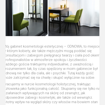
Mój gabinet kosmetologii estetycznej – ODNOWA, to miejsce
w którym kobiety, ale także mężczyźni mogą poddać się
konsultacjom i zabiegom pielęgnacji twarzy i ciała pod okiem
profesjonalistów w atmosferze spokoju i życzliwości.
Każdego gościa traktujemy indywidualnie, z uważnością i
zrozumieniem tak, by czas spędzony w moim gabinecie był
odnową nie tylko dla ciała, ale i psychiki. Tutaj każdy gość
może zatrzymać się na chwilę i skupić wyłącznie na sobie.
Pracujemy w nurcie kosmetologii holistycznej, traktując
człowieka jako funkcjonalną całość. Skupiamy się nie tylko na
działaniach wpływających na skórę od zewnątrz, jak
odpowiednie zabiegi i kosmetyki, ale także od wewnątrz.
Istotny wpływ na wygląd skóry czy włosów ma bowiem stan