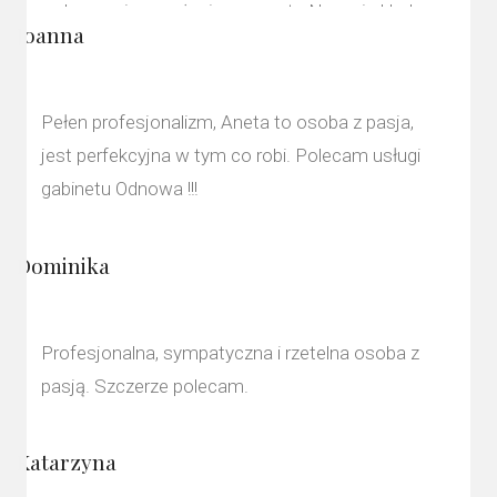
wykonanej przy użyciu preparatu Neauvia Hydro
Joanna
Delux. Moja skóra wygląda promieniście, drobne
zmarszczki mimiczne zostały zdecydowanie
zredukowane a przebarwienia
Pełen profesjonalizm, Aneta to osoba z pasja,
zminimalizowane!P.S. Wystój wnętrza Gabinetu
jest perfekcyjna w tym co robi. Polecam usługi
zwala z nóg!
gabinetu Odnowa !!!
Dominika
Profesjonalna, sympatyczna i rzetelna osoba z
pasją. Szczerze polecam.
Katarzyna