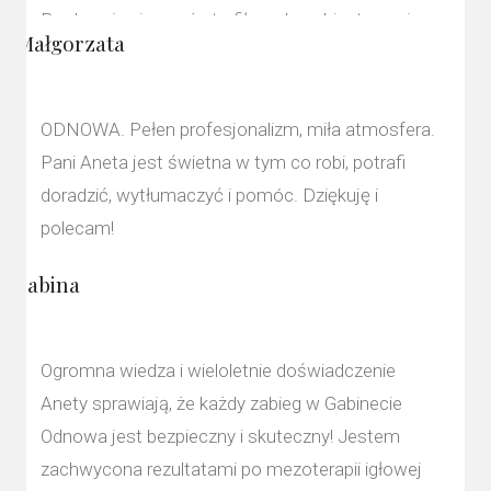
Bardzo się cieszę, że trafiłam do gabinetu pani
Małgorzata
Anety.
ODNOWA. Pełen profesjonalizm, miła atmosfera.
Pani Aneta jest świetna w tym co robi, potrafi
doradzić, wytłumaczyć i pomóc. Dziękuję i
polecam!
Sabina
Ogromna wiedza i wieloletnie doświadczenie
Anety sprawiają, że każdy zabieg w Gabinecie
Odnowa jest bezpieczny i skuteczny! Jestem
zachwycona rezultatami po mezoterapii igłowej