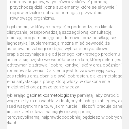
choroby organów, w tym również skóry. Z pomocą
przychodzą dziś liczne suplementy, które selektywnie i
odpowiedzialnie dobrane pomagają przywrócić
równowagę organizmu.
W gabinecie, w którym specjaliści podchodzą do klienta
holistycznie, przeprowadzają szczegółową konsultację,
dobierają program pielęgnacji domowej oraz posiłkują się
diagnostyką i suplementacją można mieć pewność, że
zastosowane zabiegi nie będą wybrane przypadkowo.
Terapia zaczynająca się od jednego konkretnego problemu
zamienia się często we współpracę na lata, której celem jest
podtrzymanie zdrowia i dobrej kondycji skóry oraz opóźnienie
procesów starzenia. Dla klienta jest to zawsze wyjątkowy
czas relaksu oraz dbania o swój dobrostan, dla kosmetologa
pełna satysfakcja z pracy, którą włożył w doskonalenie
umiejętności oraz poszerzanie wiedzy.
Wybierając
gabinet kosmetologiczny
pamiętaj, aby zwrócić
uwagę nie tylko na wachlarz dostępnych usług i zabiegów, ale
przed wszystkim na to, w jakim nurcie i filozofii pracuje dane
miejsce. Jeśli stawia na ciągły rozwój i pracę
interdyscyplinarną, najprawdopodobniej będziesz w dobrych
rękach.