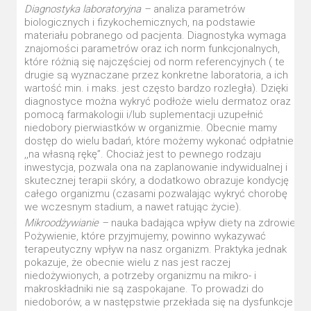
Diagnostyka laboratoryjna –
analiza parametrów
biologicznych i fizykochemicznych, na podstawie
materiału pobranego od pacjenta. Diagnostyka wymaga
znajomości parametrów oraz ich norm funkcjonalnych,
które różnią się najczęściej od norm referencyjnych ( te
drugie są wyznaczane przez konkretne laboratoria, a ich
wartość min. i maks. jest często bardzo rozległa). Dzięki
diagnostyce można wykryć podłoże wielu dermatoz oraz z
pomocą farmakologii i/lub suplementacji uzupełnić
niedobory pierwiastków w organizmie. Obecnie mamy
dostęp do wielu badań, które możemy wykonać odpłatnie
,,na własną rękę”. Chociaż jest to pewnego rodzaju
inwestycja, pozwala ona na zaplanowanie indywidualnej i
skutecznej terapii skóry, a dodatkowo obrazuje kondycję
całego organizmu (czasami pozwalając wykryć chorobę
we wczesnym stadium, a nawet ratując życie).
Mikroodżywianie –
nauka badająca wpływ diety na zdrowie.
Pożywienie, które przyjmujemy, powinno wykazywać
terapeutyczny wpływ na nasz organizm. Praktyka jednak
pokazuje, że obecnie wielu z nas jest raczej
niedożywionych, a potrzeby organizmu na mikro- i
makroskładniki nie są zaspokajane. To prowadzi do
niedoborów, a w następstwie przekłada się na dysfunkcje i