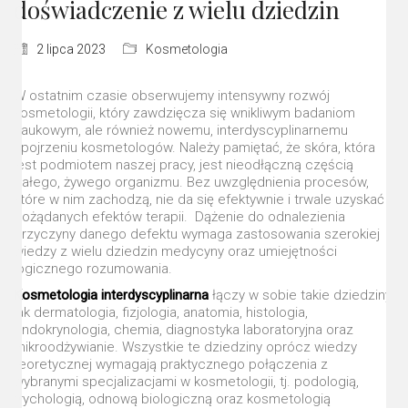
doświadczenie z wielu dziedzin
2 lipca 2023
Kosmetologia
W ostatnim czasie obserwujemy intensywny rozwój
kosmetologii, który zawdzięcza się wnikliwym badaniom
naukowym, ale również nowemu, interdyscyplinarnemu
spojrzeniu kosmetologów. Należy pamiętać, że skóra, która
jest podmiotem naszej pracy, jest nieodłączną częścią
całego, żywego organizmu. Bez uwzględnienia procesów,
które w nim zachodzą, nie da się efektywnie i trwale uzyskać
pożądanych efektów terapii. Dążenie do odnalezienia
przyczyny danego defektu wymaga zastosowania szerokiej
wiedzy z wielu dziedzin medycyny oraz umiejętności
logicznego rozumowania.
Kosmetologia interdyscyplinarna
łączy w sobie takie dziedziny,
jak dermatologia, fizjologia, anatomia, histologia,
endokrynologia, chemia, diagnostyka laboratoryjna oraz
mikroodżywianie. Wszystkie te dziedziny oprócz wiedzy
teoretycznej wymagają praktycznego połączenia z
wybranymi specjalizacjami w kosmetologii, tj. podologią,
trychologią, odnową biologiczną oraz kosmetologią