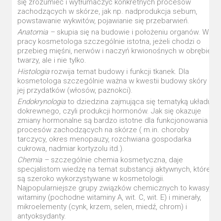
się zrozumieć i wytłumaczyć konkretnych procesów
zachodzących w skórze, jak np. nadprodukcja sebum,
powstawanie wykwitów, pojawianie się przebarwień.
Anatomia –
skupia się na budowie i położeniu organów. W
pracy kosmetologa szczególnie istotna, jeżeli chodzi o
przebieg mięśni, nerwów i naczyń krwionośnych w obrębie
twarzy, ale i nie tylko.
Histologia
rozwija temat budowy i funkcji tkanek. Dla
kosmetologa szczególnie ważna w kwestii budowy skóry i
jej przydatków (włosów, paznokci).
Endokrynologia
to dziedzina zajmująca się tematyką układu
dokrewnego, czyli produkcji hormonów. Jak się okazuje
zmiany hormonalne są bardzo istotne dla funkcjonowania i
procesów zachodzących na skórze ( m.in. choroby
tarczycy, okres menopauzy, rozchwiana gospodarka
cukrowa, nadmiar kortyzolu itd.).
Chemia –
szczególnie chemia kosmetyczna, daje
specjalistom wiedzę na temat substancji aktywnych, które
są szeroko wykorzystywane w kosmetologii.
Najpopularniejsze grupy związków chemicznych to kwasy,
witaminy (pochodne witaminy A, wit. C, wit. E) i minerały,
mikroelementy (cynk, krzem, selen, miedź, chrom) i
antyoksydanty.