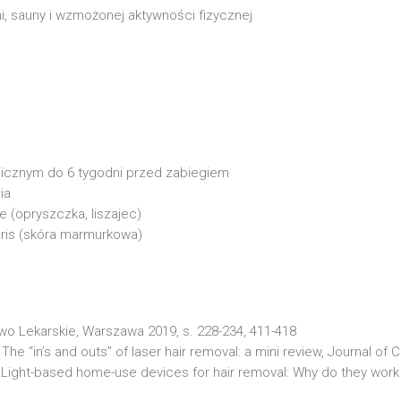
i, sauny i wzmożonej aktywności fizycznej
nicznym do 6 tygodni przed zabiegiem
ia
 (opryszczka, liszajec)
laris (skóra marmurkowa)
 Lekarskie, Warszawa 2019, s. 228-234, 411-418
e “in’s and outs” of laser hair removal: a mini review, Journal of 
. Light-based home-use devices for hair removal: Why do they work