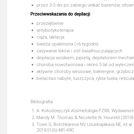
przez 2-3 dni po zabiegu unikać basenów, siłown
Przeciwwskazania do depilacji:
przeziębienie
antybiotykoterapia
ciąża, laktacja
świeża opalenizna (<6 tygodni)
zażywanie leków i ziół światłouczulających
depilacja woskiem, pęsetą, depilatorem mecha
choroba nowotworowa i okres 5 lat od wyleczen
aktywne choroby wirusowe, bakteryjne, grzybicze
bielactwo nabyte, łuszczyca, rybia łuska, reticu
Bibliografia:
A. Kołodziejczyk
Kosmetologia
PZWL Wydawnistwo
Mandy M. Thomas & Nicolette N. Houreld (2019) Th
Town G, Botchkareva NV, Uzunbajakava NE, et al
2019;51(6):481-490.