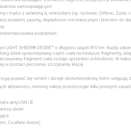
balsamów samoopalających
 i maści z witaminą A, retinoidami (np. Isotrexin, Differin, Zorac
acji woskiem, pęsetą, depilatorem mechanicznym i kremem do dep
się
 zminimalizowania podrażnień
m LIGHT SHEER® DESIRE™ o długości wiązki 810 nm. Każdy zabieg 
zabieg dzieli opracowywaną część ciała na mniejsze fragmenty, dzi
acowywany fragment ciała zostaje uprzednio schłodzony. W trakc
y w postaci pieczenia, szczypania, kłucia.
ogą pojawić się rumień i obrzęk okołomieszkowy, które ustępują zw
ych aktywności, niemniej należy przestrzegać kilku prostych zasad
rami anty-UVA i B
ietrza ubrań
yjące
rem, Cicalfate Avene)