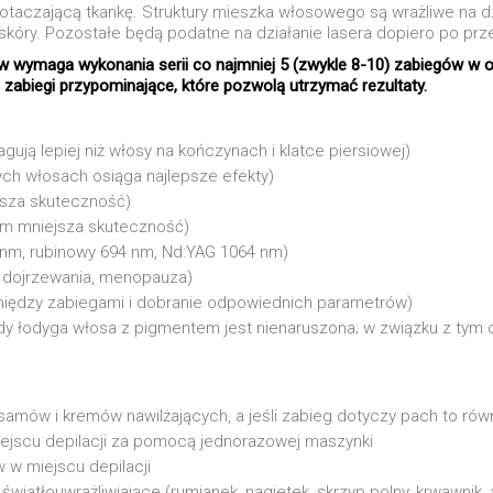
taczającą tkankę. Struktury mieszka włosowego są wrażliwe na dzi
 skóry. Pozostałe będą podatne na działanie lasera dopiero po prz
 wymaga wykonania serii co najmniej 5 (zwykle 8-10) zabiegów w ods
 zabiegi przypominające, które pozwolą utrzymać rezultaty.
ują lepiej niż włosy na kończynach i klatce piersiowej)
ych włosach osiąga najlepsze efekty)
ksza skuteczność)
tym mniejsza skuteczność)
nm, rubinowy 694 nm, Nd:YAG 1064 nm)
s dojrzewania, menopauza)
iędzy zabiegami i dobranie odpowiednich parametrów)
 gdy łodyga włosa z pigmentem jest nienaruszona; w związku z tym
amów i kremów nawilżających, a jeśli zabieg dotyczy pach to rów
iejscu depilacji za pomocą jednorazowej maszynki
 w miejscu depilacji
 światłouwrażliwiające (rumianek, nagietek, skrzyp polny, krwawnik,