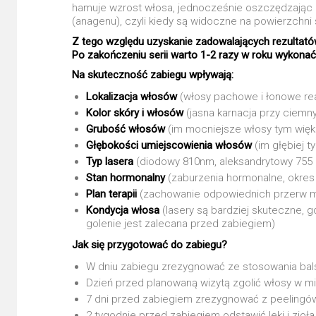
hamuje wzrost włosa, jednocześnie oszczędzając o
(anagenu), czyli kiedy są widoczne na powierzchni
Z tego względu uzyskanie zadowalających rezultatów
Po zakończeniu serii warto 1-2 razy w roku wykonać
Na skuteczność zabiegu wpływają:
Lokalizacja włosów
(włosy pachowe i łonowe reag
Kolor skóry i włosów
(jasna karnacja przy ciemn
Grubość włosów
(im mocniejsze włosy tym wię
Głębokości umiejscowienia włosów
(im głębiej 
Typ lasera
(diodowy 810nm, aleksandrytowy 755 
Stan hormonalny
(zaburzenia hormonalne, okre
Plan terapii
(zachowanie odpowiednich przerw m
Kondycja włosa
(lasery są bardziej skuteczne,
golenie jest zalecana przed zabiegiem)
Jak się przygotować do zabiegu?
W dniu zabiegu zrezygnować ze stosowania bals
Dzień przed planowaną wizytą zgolić włosy w m
7 dni przed zabiegiem zrezygnować z peelingów
2 tygodnie przed zabiegiem odstawić leki i zioła