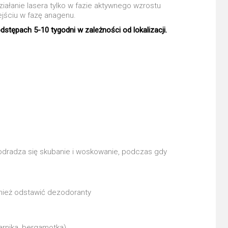
ałanie lasera tylko w fazie aktywnego wzrostu
ejściu w fazę anagenu.
tępach 5-10 tygodni w zależności od lokalizacji.
 odradza się skubanie i woskowanie, podczas gdy
nież odstawić dezodoranty
 arnika, bergamotka)