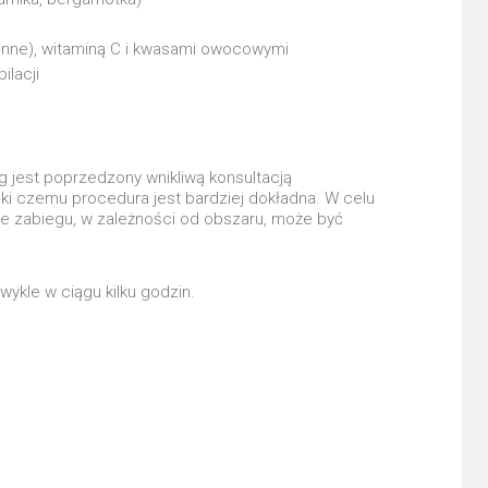
 i inne), witaminą C i kwasami owocowymi
ilacji
jest poprzedzony wnikliwą konsultacją
ęki czemu procedura jest bardziej dokładna. W celu
ie zabiegu, w zależności od obszaru, może być
ykle w ciągu kilku godzin.
: