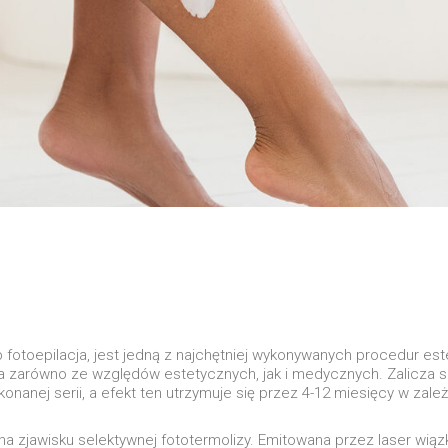
lub fotoepilacja, jest jedną z najchętniej wykonywanych procedur e
a zarówno ze względów estetycznych, jak i medycznych. Zalicza się
nej serii, a efekt ten utrzymuje się przez 4-12 miesięcy w zależno
ę na zjawisku selektywnej fototermolizy. Emitowana przez laser wi