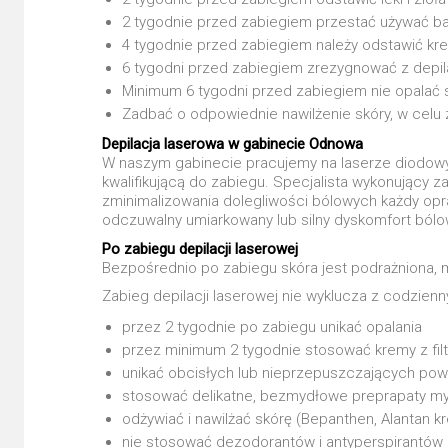
2 tygodnie przed zabiegiem przestać używać 
4 tygodnie przed zabiegiem należy odstawić kremy
6 tygodni przed zabiegiem zrezygnować z depil
Minimum 6 tygodni przed zabiegiem nie opalać 
Zadbać o odpowiednie nawilżenie skóry, w celu
Depilacja laserowa w gabinecie Odnowa
W naszym gabinecie pracujemy na laserze diodowy
kwalifikującą do zabiegu. Specjalista wykonujący 
zminimalizowania dolegliwości bólowych każdy opr
odczuwalny umiarkowany lub silny dyskomfort bólow
Po zabiegu depilacji laserowej
Bezpośrednio po zabiegu skóra jest podrażniona, m
Zabieg depilacji laserowej nie wyklucza z codzienn
przez 2 tygodnie po zabiegu unikać opalania
przez minimum 2 tygodnie stosować kremy z filt
unikać obcisłych lub nieprzepuszczających pow
stosować delikatne, bezmydłowe preprapaty m
odżywiać i nawilżać skórę (Bepanthen, Alantan k
nie stosować dezodorantów i antyperspirantów