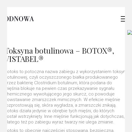
Toksyna botulinowa – BOTOX®,
VISTABEL®
Botoks to potoczna nazwa zabiegu z wykorzystaniem toksyny
botulinowej, czyli oczyszczonego białka produkowanego
przez bakterię Clostridium botulinum, która podana do
mięśnia blokuje na pewien czas przekazywanie sygnału
chemicznego wywołującego jego skurcz, co powoduje
powstawanie zmarszczek mimicznych. W efekcie mięśnie
rozprostowują się, skóra wygładza, a zmarszczki znikają.
Botoks działa jedynie w obrębie tych mięśni, do których
został wstrzyknięty. Inne mięśnie funkcjonują jak dotychczas,
dlatego też po zabiegu wyraz twarzy nie ulega zmianie.
Botoks to obecnie najczęściej stosowana, bezpieczna,