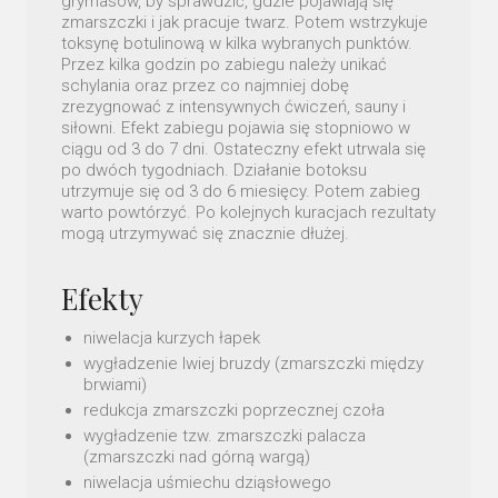
grymasów, by sprawdzić, gdzie pojawiają się
zmarszczki i jak pracuje twarz. Potem wstrzykuje
toksynę botulinową w kilka wybranych punktów.
Przez kilka godzin po zabiegu należy unikać
schylania oraz przez co najmniej dobę
zrezygnować z intensywnych ćwiczeń, sauny i
siłowni. Efekt zabiegu pojawia się stopniowo w
ciągu od 3 do 7 dni. Ostateczny efekt utrwala się
po dwóch tygodniach. Działanie botoksu
utrzymuje się od 3 do 6 miesięcy. Potem zabieg
warto powtórzyć. Po kolejnych kuracjach rezultaty
mogą utrzymywać się znacznie dłużej.
Efekty
niwelacja kurzych łapek
wygładzenie lwiej bruzdy (zmarszczki między
brwiami)
redukcja zmarszczki poprzecznej czoła
wygładzenie tzw. zmarszczki palacza
(zmarszczki nad górną wargą)
niwelacja uśmiechu dziąsłowego