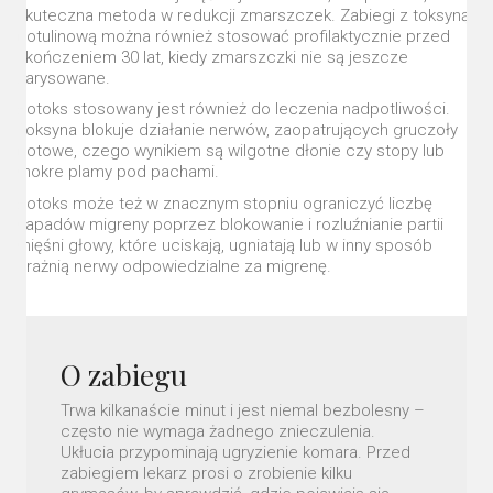
skuteczna metoda w redukcji zmarszczek. Zabiegi z toksyną
botulinową można również stosować profilaktycznie przed
ukończeniem 30 lat, kiedy zmarszczki nie są jeszcze
zarysowane.
Botoks stosowany jest również do leczenia nadpotliwości.
Toksyna blokuje działanie nerwów, zaopatrujących gruczoły
potowe, czego wynikiem są wilgotne dłonie czy stopy lub
mokre plamy pod pachami.
Botoks może też w znacznym stopniu ograniczyć liczbę
napadów migreny poprzez blokowanie i rozluźnianie partii
mięśni głowy, które uciskają, ugniatają lub w inny sposób
drażnią nerwy odpowiedzialne za migrenę.
O zabiegu
Trwa kilkanaście minut i jest niemal bezbolesny –
często nie wymaga żadnego znieczulenia.
Ukłucia przypominają ugryzienie komara. Przed
zabiegiem lekarz prosi o zrobienie kilku