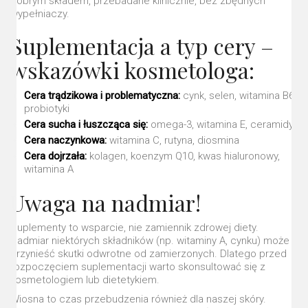
dobrym składem, przebadane klinicznie, bez zbędnych
wypełniaczy.
Suplementacja a typ cery –
wskazówki kosmetologa:
Cera trądzikowa i problematyczna:
cynk, selen, witamina B6,
probiotyki
Cera sucha i łuszcząca się:
omega-3, witamina E, ceramidy
Cera naczynkowa:
witamina C, rutyna, diosmina
Cera dojrzała:
kolagen, koenzym Q10, kwas hialuronowy,
witamina A
Uwaga na nadmiar!
Suplementy to wsparcie, nie zamiennik zdrowej diety.
Nadmiar niektórych składników (np. witaminy A, cynku) może
przynieść skutki odwrotne od zamierzonych. Dlatego przed
rozpoczęciem suplementacji warto skonsultować się z
kosmetologiem lub dietetykiem.
Wiosna to czas przebudzenia również dla naszej skóry.