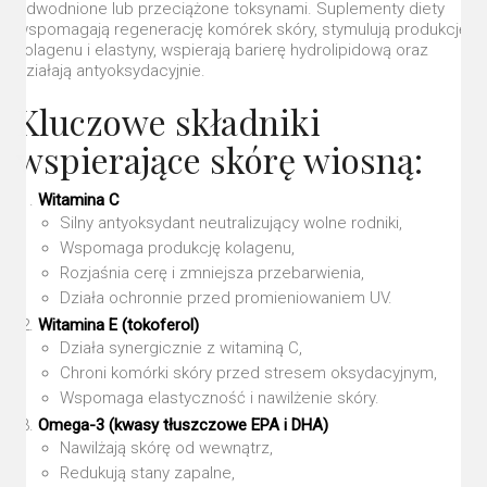
odwodnione lub przeciążone toksynami. Suplementy diety
wspomagają regenerację komórek skóry, stymulują produkcję
kolagenu i elastyny, wspierają barierę hydrolipidową oraz
działają antyoksydacyjnie.
Kluczowe składniki
wspierające skórę wiosną:
Witamina C
Silny antyoksydant neutralizujący wolne rodniki,
Wspomaga produkcję kolagenu,
Rozjaśnia cerę i zmniejsza przebarwienia,
Działa ochronnie przed promieniowaniem UV.
Witamina E (tokoferol)
Działa synergicznie z witaminą C,
Chroni komórki skóry przed stresem oksydacyjnym,
Wspomaga elastyczność i nawilżenie skóry.
Omega-3 (kwasy tłuszczowe EPA i DHA)
Nawilżają skórę od wewnątrz,
Redukują stany zapalne,