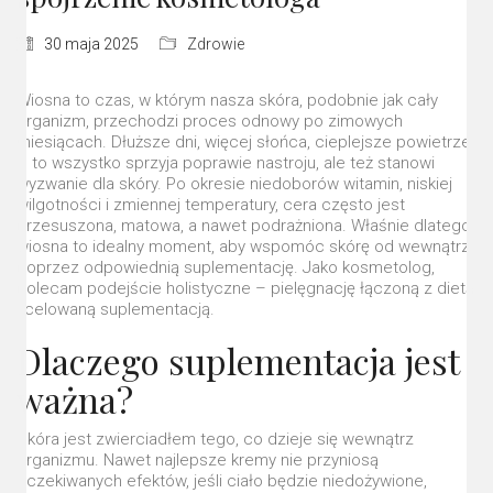
30 maja 2025
Zdrowie
Wiosna to czas, w którym nasza skóra, podobnie jak cały
organizm, przechodzi proces odnowy po zimowych
miesiącach. Dłuższe dni, więcej słońca, cieplejsze powietrze
– to wszystko sprzyja poprawie nastroju, ale też stanowi
wyzwanie dla skóry. Po okresie niedoborów witamin, niskiej
wilgotności i zmiennej temperatury, cera często jest
przesuszona, matowa, a nawet podrażniona. Właśnie dlatego
wiosna to idealny moment, aby wspomóc skórę od wewnątrz
poprzez odpowiednią suplementację. Jako kosmetolog,
polecam podejście holistyczne – pielęgnację łączoną z dietą
i celowaną suplementacją.
Dlaczego suplementacja jest
ważna?
Skóra jest zwierciadłem tego, co dzieje się wewnątrz
organizmu. Nawet najlepsze kremy nie przyniosą
oczekiwanych efektów, jeśli ciało będzie niedożywione,