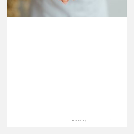
Facebook
© 2023 ODNOWA.
Realizacja:
Instagram
Wszelkie prawa
Stronę
zastrzeżone.
poproszę
Booksy