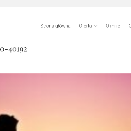
Strona główna
Oferta
O mnie
G
60-40192