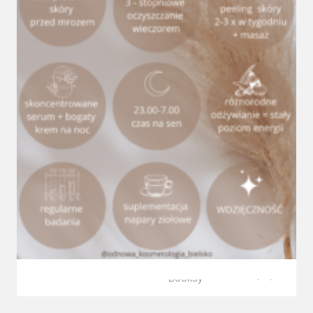
Facebook
© 2023 ODNOWA.
Realizacja:
Instagram
Wszelkie prawa
Stronę
zastrzeżone.
poproszę
Booksy