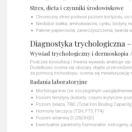
Stres, dieta i czynniki środowiskowe
Chroniczny stres podnosi poziom kortyzolu, co
Niedobór białka, aminokwasów, cynku, biotyny,
Palenie papierosów, zanieczyszczenia, twarda w
Diagnostyka trychologiczna –
Wywiad trychologiczny i dermoskopia /
Podczas konsultacji i trwania wywiadu analizuje si
Dodatkowo ocenia się obszary objęte przerzedzenia
za pomocą trichoskopu: ocenia się miniaturyzację
Badania laboratoryjne
Morfologia krwi (ze szczególnym uwzględnieni
Poziom ferrytyny (kobiety: często krytyczne po
Poziom żelaza, TIBC (Total Iron Binding Capacity
Hormony tarczycy (TSH, FT3, FT4)
Poziom witaminy D (25(OH)D)
Ewentualnie parametry hormonalne: estrogeny, 