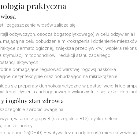
hologia praktyczna
 włosa
 i zagęszczenie włosów zalicza się:
ktajli odżywczych, osocza bogatopłytkowego) w celu odżywienia i
la, mającą na celu pobudzenie mikrokrążenia i dotlenienie mieszk
raktyce dermatologicznej, zwiększa przepływ krwi, wspiera rekon
la stymulacji mitochondriów i redukcji stanu zapalnego
ubstancji aktywnych
 wodne pomagające regulować warstwę rogową naskórka
ałające dezynfekcyjnie oraz pobudzająco na mikrokrążenie
leca się preparaty dermokosmetyczne w postaci wcierki lub ampułk
a terapii łysienia androgenowego wykorzystuje się także lek minok
y i ogólny stan zdrowia
szczególnie zwrócić uwagę na :
ych, witamin z grupy B (szczególnie B12), cynku, selenu
 są poniżej normy
(po badaniu 25(OH)D) – wpływa też na odporność mieszków włos