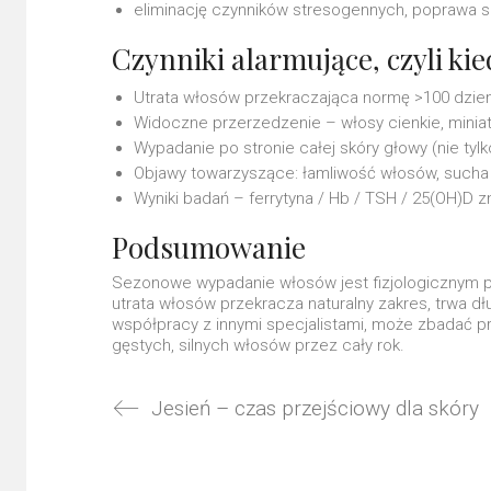
eliminację czynników stresogennych, poprawa sn
Czynniki alarmujące, czyli ki
Utrata włosów przekraczająca normę >100 dzie
Widoczne przerzedzenie – włosy cienkie, miniat
Wypadanie po stronie całej skóry głowy (nie tyl
Objawy towarzyszące: łamliwość włosów, sucha l
Wyniki badań – ferrytyna / Hb / TSH / 25(OH)D
Podsumowanie
Sezonowe wypadanie włosów jest fizjologicznym p
utrata włosów przekracza naturalny zakres, trwa dłu
współpracy z innymi specjalistami, może zbadać pr
gęstych, silnych włosów przez cały rok.
Jesień – czas przejściowy dla skóry