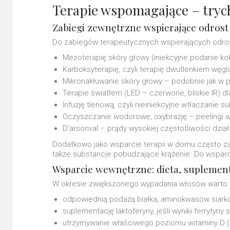
Terapie wspomagające – tryc
Zabiegi zewnętrzne wspierające odrost
Do zabiegów terapeutycznych wspierających odrost
Mezoterapię skóry głowy (iniekcyjne podanie ko
Karboksyterapię, czyli terapię dwutlenkiem węg
Mikronakłuwanie skóry głowy – podobnie jak w p
Terapie światłem (LED – czerwone, bliskie IR) d
Infuzję tlenową, czyli nieiniekcyjne wtłaczanie s
Oczyszczanie wodorowe, oxybrazję – peelingi
D’arsonval – prądy wysokiej częstotliwości dzi
Dodatkowo jako wsparcie terapii w domu często za
także substancje pobudzające krążenie. Do wsparci
Wsparcie wewnętrzne: dieta, suplement
W okresie zwiększonego wypadania włosów warto 
odpowiednią podażą białka, aminokwasów siarkow
suplementację laktoferyny, jeśli wyniki ferrytyny
utrzymywanie właściwego poziomu witaminy D 