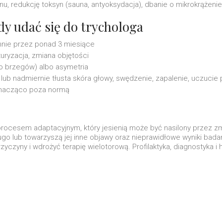
u, redukcję toksyn (sauna, antyoksydacja), dbanie o mikrokrążeni
edy udać się do trychologa
nnie przez ponad 3 miesiące
uryzacja, zmiana objętości
ko brzegów) albo asymetria
ub nadmiernie tłusta skóra głowy, swędzenie, zapalenie, uczucie 
 znacząco poza normą
rocesem adaptacyjnym, który jesienią może być nasilony przez z
go lub towarzyszą jej inne objawy oraz nieprawidłowe wyniki badań 
zyczyny i wdrożyć terapię wielotorową. Profilaktyka, diagnostyka 