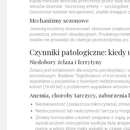
Każdy mieszek włosowy przechodzi przez fazę wzros
włosów dziennie. Sezonowy efekty — szczególnie j
(sezonowe łysienie telogenowe), zwykle trwające o
Mechanizmy sezonowe
Jesienią możemy obserwować okresowe zwiększeni
powietrza, stresem oksydacyjnym. Produkcja mela
zwykle nie prowadzi do stałego przerzedzenia, po
Czynniki patologiczne: kiedy
Niedobory żelaza i ferrytyny
Żelazo jest kofaktorem dla enzymu peroksydazy i
komórkowym. Badanie “Significance of iron levels i
wypadania u pacjentów z łysieniem niebliznowaciej
kobiet (16-60 lat) z problemem wypadania włosów 
Anemia, choroby tarczycy, zaburzenia
Niedokrwistość (zwłaszcza mikrocytarna) zmnie
Niedoczynność lub nadczynność tarczycy mogą z
Zmiany hormonalne u kobiet związane z ciążą, 
wysoki poziom estrogenów wydłuża fazę anagen
normy, a włosy, które miały wypaść w czasie ci