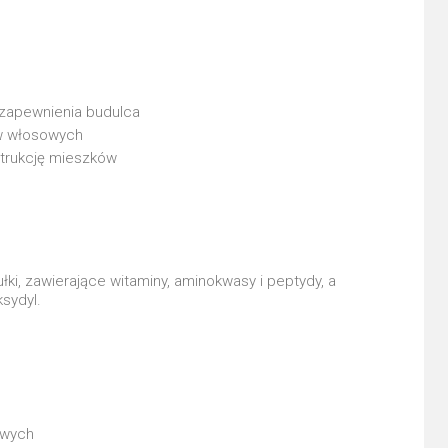
 zapewnienia budulca
ów włosowych
strukcję mieszków
i, zawierające witaminy, aminokwasy i peptydy, a
sydyl.
owych