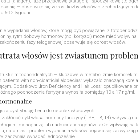
tu (anagen), fazę przejściową (katagen) i spoczynkową (telogen).
esienią — obserwuje się wzrost liczby włosów przechodzących do
d 6-12 tygodni.
e wypadania włosów, które mogą być powiązane z fotoperiodyzm
toniny, rytm dobowy hormonów (np. kortyzol) może mieć wpływ n
 zakończeniu fazy telogenowej obserwuje się odrost włosów.
 utrata włosów jest zwiastunem proble
 struktur mitochondrialnych — kluczowe w metabolizmie komórek m
n patients with non-cicatricial alopecias” wykazało znaczącą kor
ącym. Dodatkowo „Iron Deficiency and Hair Loss” opublikowane prz
różnego pochodzenia ferrytyna wynosiła pomiędzy 10 a 17 ng/ml.
 hormonalne
jsza dystrybucję tlenu do cebulek włosowych.
akłócać cykl włosa: hormony tarczycy (TSH, T3, T4) wpływają na 
połogiem, menopauzą lub nadmiar androgenów także wpływają na k
u, natomiast problem wypadania włosów pojawia się zazwyczaj 
ąży, zaczynają wypadać jednocześnie.