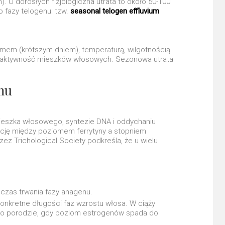
 U dorosłych fizjologiczna utrata to około 50-100
 fazy telogenu: tzw.
seasonal telogen effluvium
em (krótszym dniem), temperaturą, wilgotnością
a aktywność mieszków włosowych. Sezonowa utrata
mu
ieszka włosowego, syntezie DNA i oddychaniu
elację między poziomem ferrytyny a stopniem
ez Trichological Society podkreśla, że u wielu
czas trwania fazy anagenu.
onkretne długości faz wzrostu włosa. W ciąży
po porodzie, gdy poziom estrogenów spada do