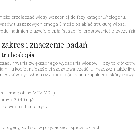
 może przełączać włosy wcześniej do fazy katagenu/telogenu.
 kwasów tłuszczowych omega-3 może osłabiać strukturę włosa.
oda, nadmierne użycie ciepła (suszenie, prostowanie) przyczyniaj
 zakres i znaczenie badań
 trichoskopia
ę czasu trwania zwiększonego wypadania włosów – czy to krótkotrwa
mi : u kobiet najczęściej szczytowa część, u mężczyzn także linia
 mieszków, cykl włosa czy obecności stanu zapalnego skóry głowy.
em Hemoglobiny, MCV, MCH)
ziomy < 30-40 ng/ml
), nasycenie transferyny
androgeny, kortyzol w przypadkach specyficznych