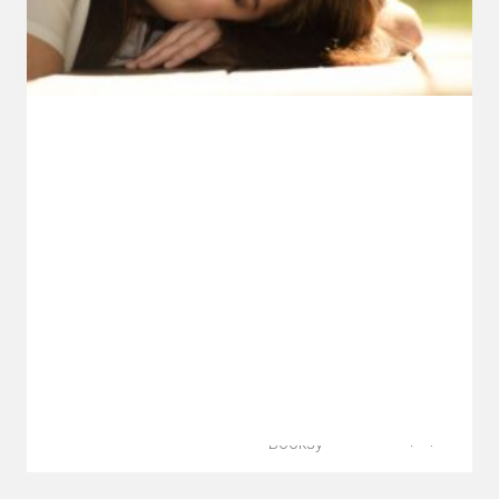
Facebook
© 2023 ODNOWA.
Realizacja:
Instagram
Wszelkie prawa
Stronę
zastrzeżone.
poproszę
Booksy